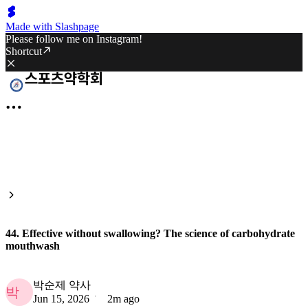
Made with Slashpage
Please follow me on Instagram!
Shortcut
44. Effective without swallowing? The science of carbohydrate
mouthwash
박순제 약사
박
Jun 15, 2026
2m ago