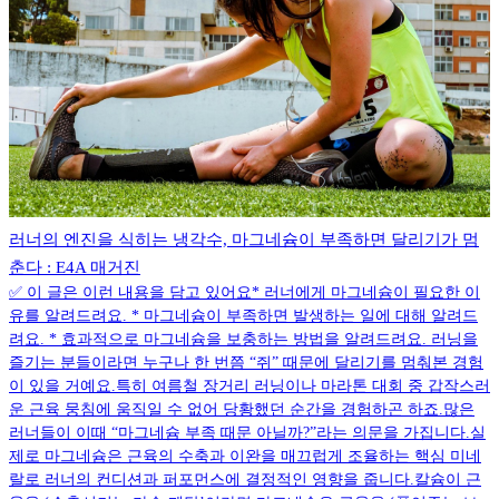
러너의 엔진을 식히는 냉각수, 마그네슘이 부족하면 달리기가 멈
춘다 : E4A 매거진
✅ 이 글은 이런 내용을 담고 있어요* 러너에게 마그네슘이 필요한 이
유를 알려드려요. * 마그네슘이 부족하면 발생하는 일에 대해 알려드
려요. * 효과적으로 마그네슘을 보충하는 방법을 알려드려요. 러닝을
즐기는 분들이라면 누구나 한 번쯤 “쥐” 때문에 달리기를 멈춰본 경험
이 있을 거예요.특히 여름철 장거리 러닝이나 마라톤 대회 중 갑작스러
운 근육 뭉침에 움직일 수 없어 당황했던 순간을 경험하곤 하죠.많은
러너들이 이때 “마그네슘 부족 때문 아닐까?”라는 의문을 가집니다.실
제로 마그네슘은 근육의 수축과 이완을 매끄럽게 조율하는 핵심 미네
랄로 러너의 컨디션과 퍼포먼스에 결정적인 영향을 줍니다.칼슘이 근