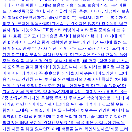
니다.러너를 위한 마그네슘 보충법 ✓음식으로 보충하기견과류: 아몬
드, 캐슈넛통곡물: 현미, 귀리식물성 식품: 콩류, 바나나, 시금치✓ 보충
제 활용하기구연산마그네슘(시트레이트), 글리시네이트 → 흡수가 잘
되고 위 부담이 적음산화마그네슘 → 원소량은 많지만 흡수율이 낮고
설사 유발 가능💡약사 TIP장거리 러닝이나 마라톤을 준비할 때는 수
분, 나트륨, 그리고 마그네슘을 동시에 보충해야 합니다. 여기에 비타
민 B군과 아미노산을 함께 섭취하면 회복력과 컨디션 유지에 훨씬 도
움이 되죠. 만약 “쥐가 자주 난다”거나 “피로가 오래 간다”는 느낌이 든
다면 마그네슘 부족을 의심해보세요. 마그네슘은 단순히 근육을 풀어
주는 역할을 넘어 신경 안정, 에너지 활성화, 뼈 건강, 혈액순환 개선까
지 도와주는 멀티 플레이어 영양소입니다. 매일 마시는 물처럼 부담 없
이 하지만 러너에게 꼭 ��요한 영양을 채워주는 아미노리젠 마그네
슘 워터로 건강한 러닝 루틴을 완성해보세요.가볍지만 확실한 차이를
느낄 수 있을 것입니다.✨추천 제품 - 아미노리젠 마그네슘 워터✔️ 마
그네슘 하루 권장량의 약 40%✔️ 전해질 4종 + 아미노산 + 비타민 B군
8종 함유✔️ 무카페인•무설탕•무탄산•무색소✔️ 복숭아맛으로 가볍게 마
시기만 하면 OK아미노리젠 마그네슘 워터는 러너에게 필요한 수분과
함께 마그네슘, 전해질, 비타민을 간편하게 채워주는 건강한 에너지 드
링크입니다.러닝 전후 언제든 아미노리젠 마그네슘 워터로 건강하고
활력있는 러닝 루틴을 완성해보세요."이 글을 읽은 사람들이 관심을
가진 제품을 찾고 있다면?" 아래 버튼을 눌러 확인해보세요!제품 보러