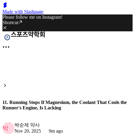
Made with Slashpage
Please follow me on Instagram!
Shortcut
11. Running Stops If Magnesium, the Coolant That Cools the
Runner's Engine, Is Lacking
박순제 약사
박
Nov 20, 2025
9m ago