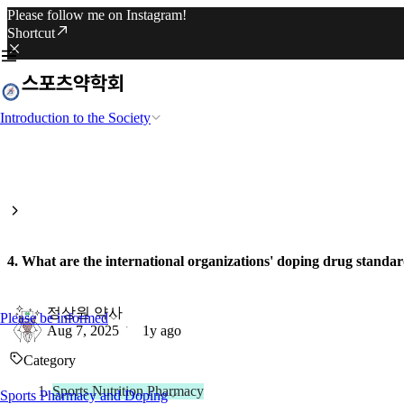
Please follow me on Instagram!
Shortcut
Introduction to the Society
4. What are the international organizations' doping drug standa
정상원 약사
Please be informed
Aug 7, 2025
1y ago
Category
Sports Nutrition Pharmacy
Sports Pharmacy and Doping