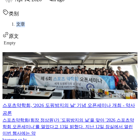
类别
文章
原文
Empty
스포츠약학회, '2026 도핑방지의 날' 기념 오픈세미나 개최 - 약사
공론
스포츠약학회(회장 정상원)가 '도핑방지의 날'을 맞아 '2026 스포츠약
학회 오픈세미나'를 열었다고 13일 밝혔다. 지난 12일 잠실에서 열린
이번 행사에는 약
kpanews.co.kr