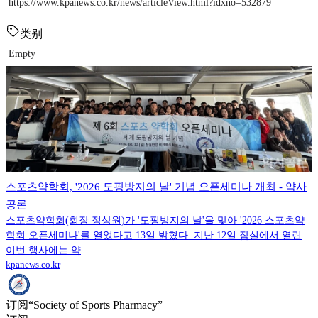
https://www.kpanews.co.kr/news/articleView.html?idxno=532879
类别
Empty
스포츠약학회, '2026 도핑방지의 날' 기념 오픈세미나 개최 - 약사
공론
스포츠약학회(회장 정상원)가 '도핑방지의 날'을 맞아 '2026 스포츠약
학회 오픈세미나'를 열었다고 13일 밝혔다. 지난 12일 잠실에서 열린
이번 행사에는 약
kpanews.co.kr
订阅“Society of Sports Pharmacy”