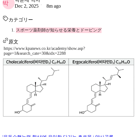
박
Dec 2, 2025
8m ago
カテゴリー
スポーツ薬剤師が知らせる栄養とドーピング
原文
https://www.kpanews.co.kr/academy/show.asp?
page=1&search_cate=30&idx=2288
'운동수행능력 향상'에 유익한 다기능 호르몬 | 약사공론