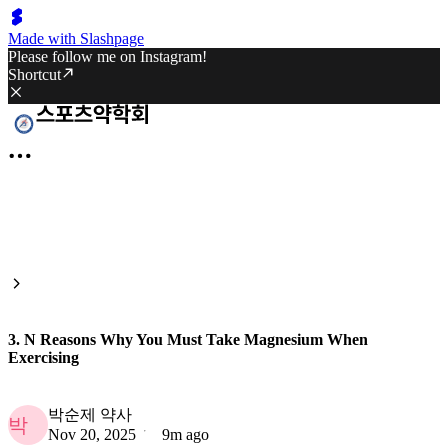
Made with Slashpage
Please follow me on Instagram!
Shortcut
3. N Reasons Why You Must Take Magnesium When
Exercising
박순제 약사
박
Nov 20, 2025
9m ago