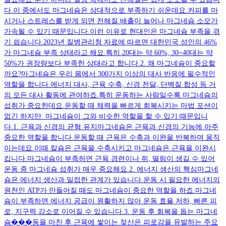
다.이 중에서도 마그네슘은 상대적으로 부족하기 쉬운데요.커피를 마
시거나 스트레스를 받게 되면 전해질 배출이 늘어나 마그네슘 소모가
가속될 수 있기 때문입니다.이런 이유로 현대인은 마그네슘 부족을 겪
기 쉽습니다.2023년 질병관리청 자료에 따르면 대한민국 성인의 46%
가 마그네슘 부족 상태라고 해요.특히 20대는 약 60%, 30~40대는 약
50%가 권장량보다 부족한 상태라고 합니다.2. 왜 마그네슘이 중요할
까요?마그네슘은 우리 몸에서 300가지 이상의 대사 반응에 필수적인
역할을 합니다.에너지 대사, 근육 수축, 신경 전달, 단백질 합성 등 거
의 모든 대사 활동에 관여하죠.특히 운동하는 사람일수록 마그네슘의
섭취가 중요한데요.운동할 때 체력을 빠르게 회복시키는 마법 포션이
없긴 하지만 마그네슘이 그와 비슷한 역할을 할 수 있기 때문입니
다.1. 근육과 신경의 균형 유지마그네슘은 근육과 신경의 기능에 아주
중요한 역할을 합니다.운동할 때 근육은 수축과 이완을 반복하며 움직
이는데요.이때 칼슘은 근육을 수축시키고 마그네슘은 근육을 이완시
킵니다.마그네슘이 부족하면 근육 경련이나 쥐, 떨림이 생길 수 있어
운동 중 마그네슘 섭취가 매우 중요해요.2. 에너지 생산의 핵심마그네
슘은 에너지 생산과 밀접한 관계가 있습니다.운동 시 필요한 에너지의
원천인 ATP가 만들어질 때도 마그네슘이 중요한 역할을 하죠.마그네
슘이 부족하면 에너지 공급이 원활하지 않아 운동 효율 저하, 빠른 피
로, 지구력 감소로 이어질 수 있습니다.3. 운동 후 회복을 돕는 마그네
슘���동을 마친 후 근육에 쌓이는 젖산은 피로감을 유발하는 주요