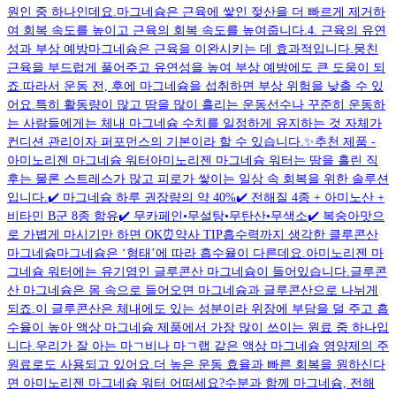
원인 중 하나인데요.마그네슘은 근육에 쌓인 젖산을 더 빠르게 제거하
여 회복 속도를 높이고 근육의 회복 속도를 높여줍니다.4. 근육의 유연
성과 부상 예방마그네슘은 근육을 이완시키는 데 효과적입니다.뭉친
근육을 부드럽게 풀어주고 유연성을 높여 부상 예방에도 큰 도움이 되
죠.따라서 운동 전, 후에 마그네슘을 섭취하면 부상 위험을 낮출 수 있
어요.특히 활동량이 많고 땀을 많이 흘리는 운동선수나 꾸준히 운동하
는 사람들에게는 체내 마그네슘 수치를 일정하게 유지하는 것 자체가
컨디션 관리이자 퍼포먼스의 기본이라 할 수 있습니다.✨추천 제품 -
아미노리젠 마그네슘 워터아미노리젠 마그네슘 워터는 땀을 흘린 직
후는 물론 스트레스가 많고 피로가 쌓이는 일상 속 회복을 위한 솔루션
입니다.✔️ 마그네슘 하루 권장량의 약 40%✔️ 전해질 4종 + 아미노산 +
비타민 B군 8종 함유✔️ 무카페인•무설탕•무탄산•무색소✔️ 복숭아맛으
로 가볍게 마시기만 하면 OK⏰약사 TIP흡수력까지 생각한 클루콘산
마그네슘마그네슘은 ‘형태’에 따라 흡수율이 다른데요.아미노리젠 마
그네슘 워터에는 유기염인 글루콘산 마그네슘이 들어있습니다.글루콘
산 마그네슘은 몸 속으로 들어오면 마그네슘과 글루콘산으로 나뉘게
되죠.이 글루콘산은 체내에도 있는 성분이라 위장에 부담을 덜 주고 흡
수율이 높아 액상 마그네슘 제품에서 가장 많이 쓰이는 원료 중 하나입
니다.우리가 잘 아는 마ㄱ비나 마ㄱ랩 같은 액상 마그네슘 영양제의 주
원료로도 사용되고 있어요.더 높은 운동 효율과 빠른 회복을 원하신다
면 아미노리젠 마그네슘 워터 어떠세요?수분과 함께 마그네슘, 전해