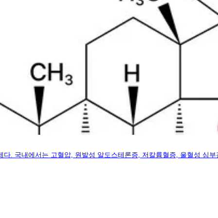
. 국내에서는 고혈압, 원발성 알도스테론증, 저칼륨혈증, 울혈성 심부전