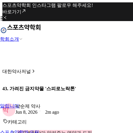
스포츠약학회 인스타그램 팔로우 해주세요!
바로가기
학회소개
대한약사저널
43. 가려진 금지약물 '스피로노락톤'
알립니다
박순제 약사
박
Jun 8, 2026
2m ago
카테고리
스포츠약학과 도핑
스포츠약사가 알려주는 영양과 도핑