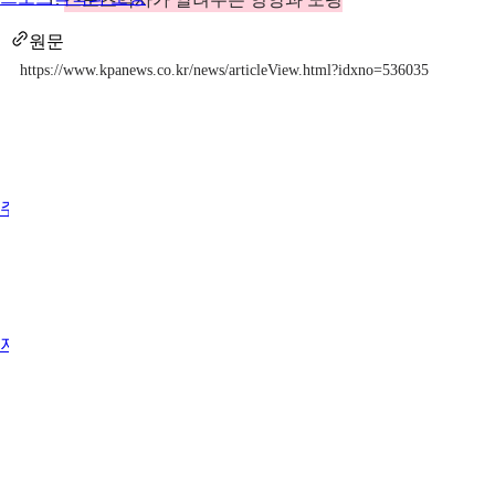
원문
https://www.kpanews.co.kr/news/articleView.html?idxno=536035
주요행사
저술활동