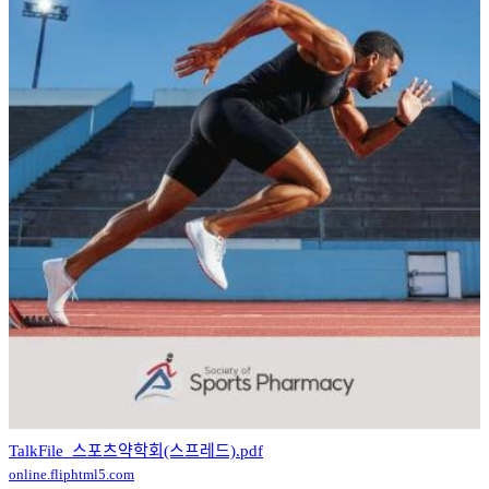
TalkFile_스포츠약학회(스프레드).pdf
online.fliphtml5.com