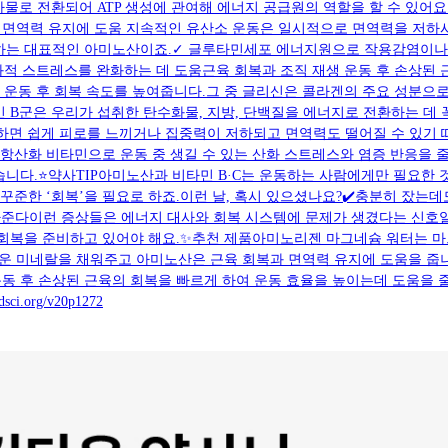
의 중간 대사물로 전환되어 ATP 생성에 관여해 에너지 공급원의 역할을 할 수
거하는 과정면역력 유지에 도움 지속적인 유산소 운동은 일시적으로 면역력을 
여하는 대표적인 아미노산이죠.✓ 글루타민세포 에너지원으로 작용감염이나
적 스트레스를 완화하는 데 도움근육 회복과 조직 재생 운동 후 손상된
며 운동 후 회복 속도를 높여줍니다.그 중 글리신은 콜라겐의 주요 성분으로
타민 B군은 우리가 섭취한 탄수화물, 지방, 단백질을 에너지로 전환하는 데
부족하면 쉽게 피로를 느끼거나 집중력이 저하되고 면역력도 떨어질 수 있기
인 항산화 비타민으로 운동 중 생길 수 있는 산화 스트레스와 염증 반응을
습니다.⭐약사TIP아미노산과 비타민 B·C는 운동하는 사람에게만 필요한
 꾸준한 ‘회복’을 필요로 하죠.이런 날, 혹시 있으셨나요?✔️충분히 잤
라준다이런 증상들은 에너지 대사와 회복 시스템에 문제가 생겼다는 신호일
회복을 준비하고 있어야 해요.✨추천 제품아미노리젠 마그네슘 워터는 마그
 미네랄을 채워주고 아미노산은 근육 회복과 면역력 유지에 도움을 줍니다
동 후 손상된 근육의 회복을 빠르게 하여 운동 효율을 높이는데 도움을 줄
org/v20p1272