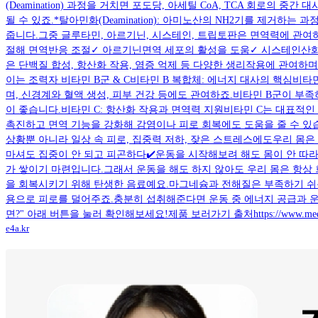
(Deamination) 과정을 거치면 포도당, 아세틸 CoA, TCA 회로
될 수 있죠.*탈아민화(Deamination): 아미노산의 NH2기를 제
줍니다.그중 글루타민, 아르기닌, 시스테인, 트립토판은 면역력에 관
절해 면역반응 조절✓ 아르기닌면역 세포의 활성을 도움✓ 시스테인산화
은 단백질 합성, 항산화 작용, 염증 억제 등 다양한 생리작용에 관여하
이는 조력자 비타민 B군 & C비타민 B 복합체: 에너지 대사의 핵심비
며, 신경계와 혈액 생성, 피부 건강 등에도 관여하죠.비타민 B군이 
이 좋습니다.비타민 C: 항산화 작용과 면역력 지원비타민 C는 대표적
촉진하고 면역 기능을 강화해 감염이나 피로 회복에도 도움을 줄 수 있
상황뿐 아니라 일상 속 피로, 집중력 저하, 잦은 스트레스에도우리 몸은
마셔도 집중이 안 되고 피곤하다✔️운동을 시작해보려 해도 몸이 안 따
가 쌓이기 마련입니다.그래서 운동을 해도 하지 않아도 우리 몸은 항상 
을 회복시키기 위해 탄생한 음료예요.마그네슘과 전해질은 부족하기 쉬운
용으로 피로를 덜어주죠.충분히 섭취해준다면 운동 중 에너지 공급과 운
면?" 아래 버튼을 눌러 확인해보세요!제품 보러가기 출처https://www.medsci.
e4a.kr