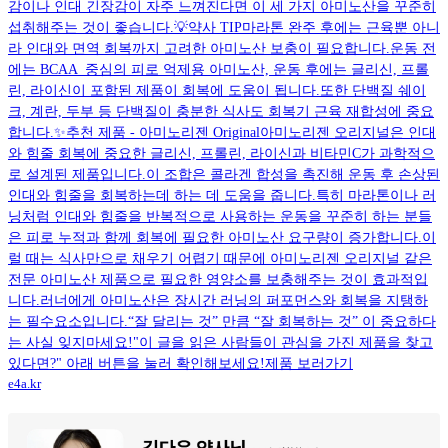
감이나 인대 긴장감이 자주 느껴진다면 이 세 가지 아미노산을 꾸준히
섭취해주는 것이 좋습니다.💡약사 TIP마라톤 완주 후에는 근육뿐 아니
라 인대와 면역 회복까지 고려한 아미노산 보충이 필요합니다.운동 전
에는 BCAA 중심의 피로 억제용 아미노산, 운동 후에는 글리신, 프롤
린, 라이신이 포함된 제품이 회복에 도움이 됩니다.또한 단백질 쉐이
크, 계란, 두부 등 단백질이 충분한 식사도 회복기 근육 재합성에 중요
합니다.✨추천 제품 - 아미노리젠 Original아미노리젠 오리지널은 인대
와 힘줄 회복에 중요한 글리신, 프롤린, 라이신과 비타민C가 과학적으
로 설계된 제품입니다.이 조합은 콜라겐 합성을 촉진해 운동 후 손상된
인대와 힘줄을 회복하는데 하는 데 도움을 줍니다.특히 마라톤이나 러
닝처럼 인대와 힘줄을 반복적으로 사용하는 운동을 꾸준히 하는 분들
은 피로 누적과 함께 회복에 필요한 아미노산 요구량이 증가합니다.이
럴 때는 식사만으로 채우기 어렵기 때문에 아미노리젠 오리지널 같은
전문 아미노산 제품으로 필요한 영양소를 보충해주는 것이 효과적입
니다.러너에게 아미노산은 장시간 러닝의 퍼포먼스와 회복을 지탱하
는 필수요소입니다.“잘 달리는 것” 만큼 “잘 회복하는 것” 이 중요하다
는 사실 잊지마세요!"이 글을 읽은 사람들이 관심을 가진 제품을 찾고
있다면?" 아래 버튼을 눌러 확인해보세요!제품 보러가기
e4a.kr