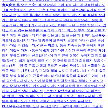
���동 후 수분 보충만을 생각하지만 이 회복 시기에 적절한 아미노
산을 보충해주지 않으면 근육 회복이 늦어지고 피로감이 길어질 수 있
답니다.즉, 마라톤 후 러너의 몸은 수분만큼 ‘아미노산’이 절실한 상태
라고 할 수 있습니다.아미노산 부족 시 나타나는 증상장시간 운동 후
피로가 유난히 오래가거나 잠을 자도 회복이 더딘 느낌을 받을 때가 있
나요?이런 경우는 단순한 피로가 아니라 ‘아미노산 부족’ 으로 인한 회
복 저하일 수 있습니다.마라톤 같은 고강도 운동은 체내 아미노산��
빠르게 소모시키기 때문에 충분히 보충하지 않으면 아래와 같은 증상
이 나타날 수 있습니다.✔︎ 근육 피로 및 통증 지속운동 후 근육의 뻐근
함이 며칠씩 가거나 통증이 쉽게 생긴다면 손상된 근육이 충분히 재생
되지 못하고 있다는 신호입니다.이 경우 근육 회복이 늦어지고 피로 물
질(젖산)이 쉽게 쌓이게 되죠.✔︎ 수면 후에도 피로가 회복되지 않음 아
미노산은 수면 중 근육 재생과 호르몬 분비에 관여합니다.부족하면 숙
면을 취해도 개운하지 않고 체력 회복 속도도 떨어집니다.✔︎ 인대·힘줄
통증 부상 회복 지연 근육뿐 아니라 인대와 힘줄의 회복에도 아미노산
이 필요합니다.아미노산이 부족할 경우 결합조직의 회복이 느려지고
러닝 중 부상 위험이 커집니다.아미노산이 부족한 몸은 회복보다 손상
에 더 가까운 상태입니다.즉, “운동은 잘했는데 이상하게 더 피곤하
다”면 몸이 보내는 아미노산 고갈 신호일 가능성이 높습니다.마라톤
완주 후 아미노산의 핵심 역할✔︎ 피로억제&집중력 유지 먼저
BCAA(분자사슬아미노산)는 대표적인 피로억제 아미노산 이라고 할