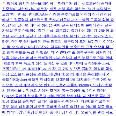
수 있어요.장시간 운동을 해야하는 마라톤의 경우 세로토닌이 증가해
집중력이 저하되거나 피로감, 의욕 저하 흔히 말하는 “벽에 부딪히는
느낌”이 나타납니다.BCAA는 이러한 중추피로를 억제해 장시간 러닝
에서도 집중력과 퍼포먼스를 유지시켜줍니다.✔︎손상된 근육의 회복 촉
진장시간 달리면 에너지 생산을 위해 근육 단백질이 분해되면서 근육
자체의 구조 단백질이 줄고 손상, 피로감이 증가하게 됩니다.이러한 과
정은 글리코겐 고갈 시점 이후에는 단백질 분해가 급격히 증가되죠.마
라톤 완주 후 러너들에게 근육 피로감, 뻐근함이 크게 느껴지는 이유라
고 할 수 있어요.이때 BCAA와 글루타민을 보충하면 근육 손상을 줄이
고 회복 속도를 높일 수 있습니다.✔︎ 인대•힘줄 회복꾸준히 장거리 러
닝을 이어가는 러너는 반복적인 미세 손상과 피로 누적으로 인해 인대
·힘줄의 회복 속도가 점점 느려질 수 있습니다.이때 글리신(Glycine),
프롤린(Proline), 라이신(Lysine) 3가지 아미노산은 콜라겐 합성의 핵심
구성 요소로서 손상된 결합조직(인대·힘줄)의 재생을 촉진합니다.✔︎
글리신(Glycine) 콜라겐 단백질의 약 3분의 1을 차지하는 주요 아미노
산으로, 조직 재생과 염증 완화에 도움✔︎ 프롤린(Proline) 인대와 힘줄
의 탄력성을 유지하고 손상된 조직의 복구 과정에 필수적✔︎ 라이신
(Lysine) 콜라겐 형성을 돕고, 비타민C와 함께 섭취 시 새로운 콜라겐
합성 효율을 높임특히 글리신·프롤린·라이신 + 비타민C를 적절한 비
율로 함께 섭취하면 새로운 콜라겐 합성을 촉진하여 인대와 힘줄 회복
에 최적의 영양 환경을 만들어줍니다.장시간 러닝으로 인한 관절 피로