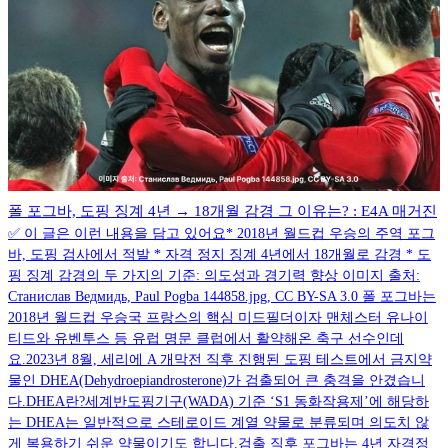
폴 포그바, 도핑 징계 4년 → 18개월 감경 그 이유는? : E4A 매거진
✅ 이 글은 이런 내용을 담고 있어요* 2018년 월드컵 우승의 주역 포그
바, 도핑 검사에서 적발 * 자격 정지 징계 4년에서 18개월로 감경 * 도
핑 징계 감경의 두 가지의 기준: 의도성과 경기력 향상 이미지 출처:
Станислав Ведмидь, Paul Pogba 144858.jpg, CC BY-SA 3.0 폴 포그바는
2018년 월드컵 우승국 프랑스의 핵심 미드필더이자 맨체스터 유나이
티드와 유벤투스 등 유럽 명문 클럽에서 활약해온 축구 선수인데
요.2023년 8월, 세리에 A 개막전 직후 진행된 도핑 테스트에서 금지약
물인 DHEA(Dehydroepiandrosterone)가 검출되어 큰 충격을 안겼습니
다.DHEA란?세계반도핑기구(WADA) 기준 ‘S1 동화작용제’에 해당하
는 DHEA는 일반적으로 스테로이드 계열 약물로 분류되며 의도치 않
게 복용하기 쉬운 약물이기도 합니다.검출 직후 포그바는 4년 자격정