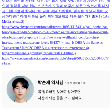
이라는 낙인을 완전히 지우기는 쉽지 않을 것입니다.이 사건은 선수 개
인의 경력을 넘어 현대 스포츠가 도핑과 어떻게 싸우고 있는지를 다시
금 되돌아보게 합니다."이 글을 읽은 사람들이 관심을 가진 제품이 궁
금하다면?" 아래 버튼을 눌러 확인해보세요!제품 보러가기출처1) CAS
Media release2)
https://www.skysports.com/football/news/11095/13184314/paul-pogba-has-
four-year-drug-ban-reduced-to-18-months-after-successful-appeal-at-court-
of-arbitration-for-sport3) https://www.verywellhealth.com/can-dhea-
increase-mens-testosterone-levels-89137#:~:text=Is DHEA the Same as
Testosterone? No%2C DHEA is a precursor to testosterone.4)
https://medlineplus.gov/druginfo/natural/331.html5)
https://www.sciencedirect.com/science/article/abs/pii/S0531556520304587?
e4a.kr