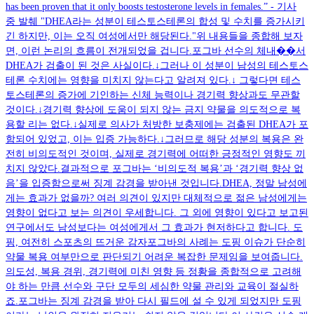
has been proven that it only boosts testosterone levels in females.” - 기사
중 발췌 "DHEA라는 성분이 테스토스테론의 합성 및 수치를 증가시키
긴 하지만, 이는 오직 여성에서만 해당된다."위 내용들을 종합해 보자
면, 이런 논리의 흐름이 전개되었을 겁니다.포그바 선수의 체내��서
DHEA가 검출이 된 것은 사실이다.↓그러나 이 성분이 남성의 테스토스
테론 수치에는 영향을 미치지 않는다고 알려져 있다.↓ 그렇다면 테스
토스테론의 증가에 기인하는 신체 능력이나 경기력 향상과도 무관할
것이다.↓경기력 향상에 도움이 되지 않는 금지 약물을 의도적으로 복
용할 리는 없다.↓실제로 의사가 처방한 보충제에는 검출된 DHEA가 포
함되어 있었고, 이는 입증 가능하다.↓그러므로 해당 성분의 복용은 완
전히 비의도적인 것이며, 실제로 경기력에 어떠한 긍정적인 영향도 끼
치지 않았다.결과적으로 포그바는 ‘비의도적 복용’과 ‘경기력 향상 없
음’을 입증함으로써 징계 감경을 받아낸 것입니다.DHEA, 정말 남성에
게는 효과가 없을까? 여러 의견이 있지만 대체적으로 젊은 남성에게는
영향이 없다고 보는 의견이 우세합니다. 그 외에 영향이 있다고 보고된
연구에서도 남성보다는 여성에게서 그 효과가 현저하다고 합니다. 도
핑, 여전히 스포츠의 뜨거운 감자포그바의 사례는 도핑 이슈가 단순히
약물 복용 여부만으로 판단되기 어려운 복잡한 문제임을 보여줍니다.
의도성, 복용 경위, 경기력에 미친 영향 등 정황을 종합적으로 고려해
야 하는 만큼 선수와 구단 모두의 세심한 약물 관리와 교육이 절실하
죠.포그바는 징계 감경을 받아 다시 필드에 설 수 있게 되었지만 도핑