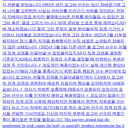
지 처분을 받았습니다.1993년 생인 포그바 선수는 당시 30세였기에 그
의 나이를 고려하면 사실상 커리어를 이어가기 어려울 것이라는 전망
이 지배적이었죠.하지만 불명예스러운 은퇴를 받아들일 수 없었던 포
그바 측은 '결코 고의가 아니다.'라며 곧바로 스포츠 중재 재판소(CAS)
에 재소하였습니다.결국 그의 주장이 일부 받아들여져 징계 기간이 4
년에서 18개월로 감경되었습니다.현재 그의 징계는 2025년 3월 11부로
해지되어 경기 출전 자격을 회복했지만 아직 새로운 소속팀은 정해지
지 않은 상태입니다. (2025년 5월 5일 기준)과연 폴 포그바 선수는 어떻
게 징계 감경을 이끌어낼 수 있었을까요?CAS가 징계 감경을 결정한
기준은?CAS에서 최종적인 징계의 수준을 결정할 때 반영하는 부분은
크게 두 가지입니다.✓ 의도적인 복용이었는가?✓ 실제 경기력 향상이
있었는가?해당 기준을 충족시키기 위한 입증 책임은 선수 본인에게 있
습니다.포그바는 어떻게 감경을 이끌어냈을까?위는 CAS에서 포그바
의 징계 감경과 관련하여 배포한 자료이며 핵심을 요약하자면 아래와
같습니다.✓ 의사가 처방한 보충제에 DHEA가 포함되어 있었으며 포
그바 선수는 이를 인지하지 못하고 복용하였다.✓ 의도성이 없음이 인
정되어 징계 감경 사유에 해당하지만 처벌에서 완전히 자유로울 수는
없다.뉴스 기사 자세히 보기다음으로 위는 포그바 선수의 징계 감경 소
식을 전달한 기사인데요.기사의 마지막 부분에 포그바 선수의 변호인
측이 흥미로운 주장을 펼쳤습니다."His lawyers argued that the
supplement he took causes the body to naturally produce testosterone but it