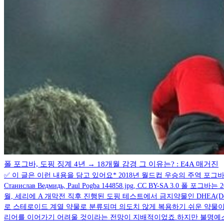
폴 포그바, 도핑 징계 4년 → 18개월 감경 그 이유는? : E4A 매거진
✅ 이 글은 이런 내용을 담고 있어요* 2018년 월드컵 우승의 주역 포그바
Станислав Ведмидь, Paul Pogba 144858.jpg, CC BY
월, 세리에 A 개막전 직후 진행된 도핑 테스트에서 금지약물인 DHEA(Deh
로 스테로이드 계열 약물로 분류되며 의도치 않게 복용하기 쉬운 약물이기
리어를 이어가기 어려울 것이라는 전망이 지배적이었죠.하지만 불명예스러