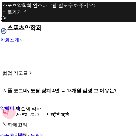
스포츠약학회 인스타그램 팔로우 해주세요!
바로가기
학회소개
협업 기고글
2. 폴 포그바, 도핑 징계 4년 → 18개월 감경 그 이유는?
알립니다
박순제 약사
박
20 नव. 2025
9 महीने पहले
카테고리
스포츠약학과 도핑
E4A