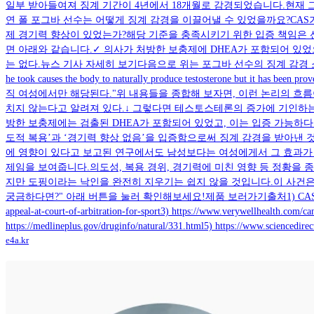
일부 받아들여져 징계 기간이 4년에서 18개월로 감경되었습니다.현재 그의 
연 폴 포그바 선수는 어떻게 징계 감경을 이끌어낼 수 있었을까요?CAS
제 경기력 향상이 있었는가?해당 기준을 충족시키기 위한 입증 책임은
면 아래와 같습니다.✓ 의사가 처방한 보충제에 DHEA가 포함되어 있
는 없다.뉴스 기사 자세히 보기다음으로 위는 포그바 선수의 징계 감경 소식을 전
he took causes the body to naturally produce testosterone but 
직 여성에서만 해당된다."위 내용들을 종합해 보자면, 이런 논리의 흐
치지 않는다고 알려져 있다.↓ 그렇다면 테스토스테론의 증가에 기인하는
방한 보충제에는 검출된 DHEA가 포함되어 있었고, 이는 입증 가능하
도적 복용’과 ‘경기력 향상 없음’을 입증함으로써 징계 감경을 받아낸 
에 영향이 있다고 보고된 연구에서도 남성보다는 여성에게서 그 효과가 
제임을 보여줍니다.의도성, 복용 경위, 경기력에 미친 영향 등 정황을 
지만 도핑이라는 낙인을 완전히 지우기는 쉽지 않을 것입니다.이 사건은
궁금하다면?" 아래 버튼을 눌러 확인해보세요!제품 보러가기출처1) CAS Media release2) https
appeal-at-court-of-arbitration-for-sport3) https://www.verywellhealth.com/
https://medlineplus.gov/druginfo/natural/331.html5) https://www.sciencedire
e4a.kr