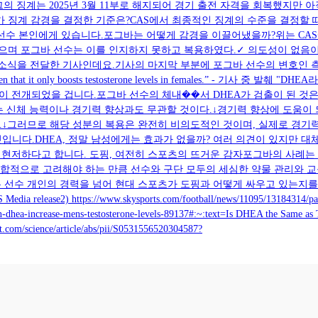
징계는 2025년 3월 11부로 해지되어 경기 출전 자격을 회복했지만 아직 
가 징계 감경을 결정한 기준은?CAS에서 최종적인 징계의 수준을 결정할 
 선수 본인에게 있습니다.포그바는 어떻게 감경을 이끌어냈을까?위는 CA
었으며 포그바 선수는 이를 인지하지 못하고 복용하였다.✓ 의도성이 없음
달한 기사인데요.기사의 마지막 부분에 포그바 선수의 변호인 측이 흥미로운 주장을 펼
it has been proven that it only boosts testosterone levels in fe
름이 전개되었을 겁니다.포그바 선수의 체내��서 DHEA가 검출이 된 것
 신체 능력이나 경기력 향상과도 무관할 것이다.↓경기력 향상에 도움이 
다.↓그러므로 해당 성분의 복용은 완전히 비의도적인 것이며, 실제로 경
것입니다.DHEA, 정말 남성에게는 효과가 없을까? 여러 의견이 있지만 
현저하다고 합니다. 도핑, 여전히 스포츠의 뜨거운 감자포그바의 사례는
종합적으로 고려해야 하는 만큼 선수와 구단 모두의 세심한 약물 관리와 교
 선수 개인의 경력을 넘어 현대 스포츠가 도핑과 어떻게 싸우고 있는지를
://www.skysports.com/football/news/11095/13184314/paul-pogba-ha
can-dhea-increase-mens-testosterone-levels-89137#:~:text=Is DHEA the Same as
ct.com/science/article/abs/pii/S0531556520304587?