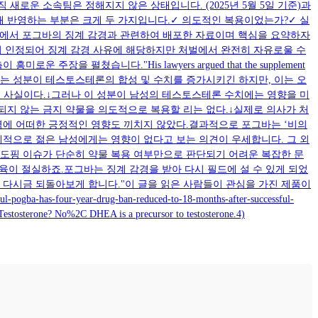
새로운 소속팀은 정해지지 않은 상태입니다. (2025년 5월 5일 기준)과
때 반영하는 부분은 크게 두 가지입니다.✓ 의도적인 복용이었는가?✓ 실
S에서 포그바의 징계 감경과 관련하여 배포한 자료이며 핵심을 요약하자
이 인정되어 징계 감경 사유에 해당하지만 처벌에서 완전히 자유로울 수
쳤습니다."His lawyers argued that the supplement
males.” - 기사 중 발췌 "DHEA라는 성분이 테스토스테론의 합성 및 수치를 증가시키긴 하지만, 이는 오
은 사실이다.↓그러나 이 성분이 남성의 테스토스테론 수치에는 영향을 미
되지 않는 금지 약물을 의도적으로 복용할 리는 없다.↓실제로 의사가 처
기력에 어떠한 긍정적인 영향도 끼치지 않았다.결과적으로 포그바는 ‘비의
대체적으로 젊은 남성에게는 영향이 없다고 보는 의견이 우세합니다. 그 외
 도핑 이슈가 단순히 약물 복용 여부만으로 판단되기 어려운 복잡한 문
육이 절실하죠.포그바는 징계 감경을 받아 다시 필드에 설 수 있게 되었
 다시금 되돌아보게 합니다."이 글을 읽은 사람들이 관심을 가진 제품이
s-four-year-drug-ban-reduced-to-18-months-after-successful-
 Testosterone? No%2C DHEA is a precursor to testosterone.4)