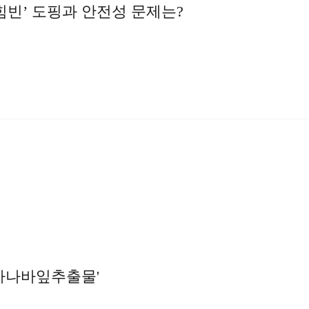
요힘빈’ 도핑과 안전성 문제는?
'바나바잎추출물'