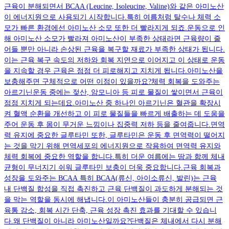
근육이 분해되면서 BCAA (Leucine, Isoleucine, Valine)와 같은 아미노산
이 에너지원으로 사용되기 시작합니다.특히 여름처럼 탈수나 체력 소
모가 빠른 환경에선 아미노산 소모 또한 더 빨라지게 되죠.운동으로 인
해 아미노산 소모가 빨라져 아미노산이 부족한 상태라면 근육량이 줄
어들 뿐만 아니라 손상된 근육을 복구할 재료가 부족한 상태가 됩니다.
이는 근육 복구 속도의 저하와 회복 지연으로 이어지고 이 상태로 운동
을 지속할 경우 근육은 점점 더 피로해지고 지치게 됩니다.아미노산을
보충해주면 구체적으로 어떤 이점이 있을까요?체력 회복을 도와주는
아르기닌운동 중에는 젖산, 암모니아 등 피로 물질이 쌓이면서 근육이
점점 지치게 되는데요.아미노산 중 하나인 아르기닌은 혈관을 확장시
켜 혈액 순환을 개선하고 이 피로 물질들을 빠르게 배출하는 데 도움을
주어 운동 후 몸이 무거운 느낌이나 집중력 저하 등을 줄여줍니다.면역
력 유지에 중요한 글루타민 또한, 글루타민은 운동 후 면역력이 떨어지
는 것을 막기 위해 면역세포의 에너지원으로 작용하여 면역력 유지와
체력 회복에 중요한 역할을 합니다.특히 더운 여름에는 땀과 함께 체내
균형이 무너지기 쉬워 글루타민 보충이 더욱 중요합니다.근육 회복과
성장을 도와주는 BCAA 특히 BCAA(류신, 아이소류신, 발린)는 근육
내 단백질 합성을 직접 촉진하고 근육 단백질이 과도하게 분해되는 것
을 막는 역할을 동시에 해냅니다.이 아미노산들이 충분히 공급되면 근
육통 감소, 회복 시간 단축, 근육 성장 촉진 효과를 기대할 수 있습니
다.왜 단백질이 아니라 아미노산일까요?단백질은 체내에서 다시 분해