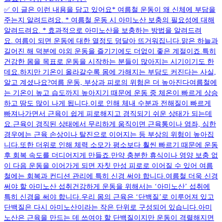
✅ 이 글은 이런 내용을 담고 있어요* 여름철 운동이 왜 신체에 부담을
주는지 알려드려요. * 여름철 운동 시 아미노산 보충의 필요성에 대해
알려드려요. * 효과적으로 아미노산을 보충하는 방법을 알려드려
요. 여름이 되면 운동에 대한 열정도 덩달아 뜨거워집니다.맑은 하늘과
길어진 해 덕분에 야외 운동을 즐기기에도 더없이 좋은 계절이죠.특히
건강한 몸을 목표로 운동을 시작하는 분들이 많아지는 시기이기도 한
데요.하지만 기온이 올라갈수록 몸에 가해지는 부담도 커진다는 사실,
알고 계셨나요?여름 운동, 부상과 피로의 위험은 더 높아진다여름철에
는 기온이 높고 습도까지 높아지기 때문에 운동 중 체온이 빠르게 상승
하고 땀도 많이 나게 됩니다.이로 인해 체내 수분과 전해질이 빠르게
빠져나가면서 근육이 쉽게 피로해지고 경직되기 쉬운 상태가 되는데
요.근육이 경직된 상태에서 무리하게 움직이면 근육통이나 염좌, 심한
경우에는 근육 손상이나 탈진으로 이어지는 등 부상의 위험이 높아집
니다.또한 더위로 인해 체력 소모가 평소보다 훨씬 빠르기 때문에 운동
후 회복 속도를 더디어지게 만들죠.만약 충분한 휴식이나 영양 보충 없
이 다음 운동을 이어가게 되면 자칫 만성 피로로 이어질 수 있어 여름
철에는 회복과 컨디션 관리에 특히 신경 써야 합니다.여름철 더욱 신경
써야 할 아미노산 섭취건강하게 운동을 위해서는 ‘아미노산’ 섭취에
특히 신경을 써야 합니다.우리 몸의 근육은 ‘단백질’로 이루어져 있고
단백질은 다시 아미노산이라는 작은 단위로 구성되어 있습니다.아미
노산은 근육을 만드는 데 쓰여야 할 단백질이지만 운동이 격렬해지면