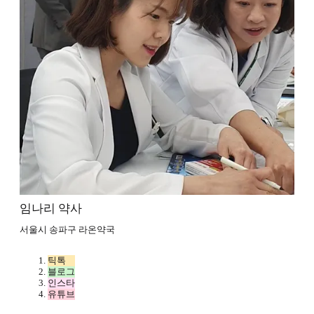
임나리 약사
서울시 송파구 라온약국
틱톡
블로그
인스타
유튜브