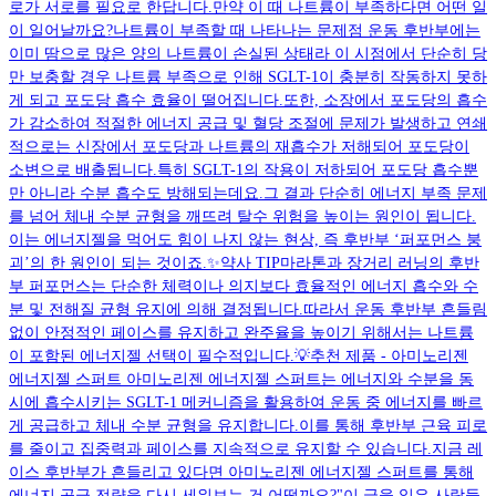
로가 서로를 필요로 한답니다.만약 이 때 나트륨이 부족하다면 어떤 일
이 일어날까요?나트륨이 부족할 때 나타나는 문제점 운동 후반부에는
이미 땀으로 많은 양의 나트륨이 손실된 상태라 이 시점에서 단순히 당
만 보충할 경우 나트륨 부족으로 인해 SGLT-1이 충분히 작동하지 못하
게 되고 포도당 흡수 효율이 떨어집니다.또한, 소장에서 포도당의 흡수
가 감소하여 적절한 에너지 공급 및 혈당 조절에 문제가 발생하고 연쇄
적으로는 신장에서 포도당과 나트륨의 재흡수가 저해되어 포도당이
소변으로 배출됩니다.특히 SGLT-1의 작용이 저하되어 포도당 흡수뿐
만 아니라 수분 흡수도 방해되는데요.그 결과 단순히 에너지 부족 문제
를 넘어 체내 수분 균형을 깨뜨려 탈수 위험을 높이는 원인이 됩니다.
이는 에너지젤을 먹어도 힘이 나지 않는 현상, 즉 후반부 ‘퍼포먼스 붕
괴’의 한 원인이 되는 것이죠.✨약사 TIP마라톤과 장거리 러닝의 후반
부 퍼포먼스는 단순한 체력이나 의지보다 효율적인 에너지 흡수와 수
분 및 전해질 균형 유지에 의해 결정됩니다.따라서 운동 후반부 흔들림
없이 안정적인 페이스를 유지하고 완주율을 높이기 위해서는 나트륨
이 포함된 에너지젤 선택이 필수적입니다.💡추천 제품 - 아미노리젠
에너지젤 스퍼트 아미노리젠 에너지젤 스퍼트는 에너지와 수분을 동
시에 흡수시키는 SGLT-1 메커니즘을 활용하여 운동 중 에너지를 빠르
게 공급하고 체내 수분 균형을 유지합니다.이를 통해 후반부 근육 피로
를 줄이고 집중력과 페이스를 지속적으로 유지할 수 있습니다.지금 레
이스 후반부가 흔들리고 있다면 아미노리젠 에너지젤 스퍼트를 통해
에너지 공급 전략을 다시 세워보는 건 어떨까요?"이 글을 읽은 사람들