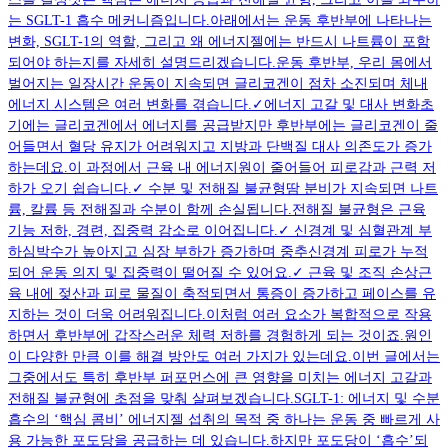
는 SGLT-1 흡수 메커니즘입니다.아래에서는 운동 후반부에 나타나는
변화, SGLT-1의 역할, 그리고 왜 에너지젤에는 반드시 나트륨이 포함
되어야 하는지를 자세히 설명드리겠습니다.운동 후반부, 우리 몸에서
벌어지는 일장시간 운동이 지속되면 글리코겐이 점차 소진되며 체내
에너지 시스템은 여러 변화를 겪습니다.✓에너지 고갈 및 대사 변화초
기에는 글리코겐에서 에너지를 공급받지만 후반부에는 글리코겐이 줄
어들면서 혈당 유지가 어려워지고 지방과 단백질 대사 의존도가 증가
하는데요.이 과정에서 근육 내 에너지원이 줄어들어 피로감과 근력 저
하가 오기 쉽습니다.✓ 수분 및 전해질 불균형땀 분비가 지속되면 나트
륨, 칼륨 등 전해질과 수분이 함께 손실됩니다.전해질 불균형은 근육
기능 저하, 경련, 집중력 감소로 이어집니다.✓ 신경계 및 심혈관계 부
하심박수가 높아지고 심장 부하가 증가하며 중추신경계 피로가 누적
되어 운동 의지 및 집중력이 떨어질 수 있어요.✓ 근육 및 조직 손상근
육 내에 젖산과 피로 물질이 축적되면서 통증이 증가하고 페이스를 유
지하는 것이 더욱 어려워집니다.이처럼 여러 요소가 복합적으로 작용
하면서 후반부에 갑작스러운 체력 저하를 경험하게 되는 것이죠.원인
이 다양한 만큼 이를 해결 방안도 여러 가지가 있는데요.이번 글에서는
그중에서도 특히 후반부 퍼포먼스에 큰 영향을 미치는 에너지 고갈과
전해질 불균형에 초점을 맞춰 살펴보겠습니다.SGLT-1: 에너지 및 수분
흡수의 ‘핵심 콤비’ 에너지젤 섭취의 목적 중 하나는 운동 중 빠르게 사
용 가능한 포도당을 공급하는 데 있습니다.하지만 포도당이 ‘흡수’되