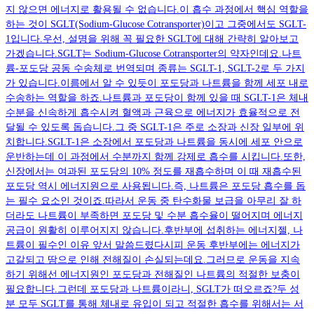
지 않으면 에너지로 활용될 수 없습니다.이 흡수 과정에서 핵심 역할을
하는 것이 SGLT(Sodium-Glucose Cotransporter)이고 그중에서도 SGLT-
1입니다.우선, 설명을 위해 꼭 필요한 SGLT에 대해 간략히 알아보고
가겠습니다.SGLT는 Sodium-Glucose Cotransporter의 약자인데요.나트
륨-포도당 공동 수송체로 번역되며 종류는 SGLT-1, SGLT-2로 두 가지
가 있습니다.이름에서 알 수 있듯이 포도당과 나트륨을 함께 세포 내로
수송하는 역할을 하죠.나트륨과 포도당이 함께 있을 때 SGLT-1은 체내
수분을 신속하게 흡수시켜 혈액과 근육으로 에너지가 효율적으로 전
달될 수 있도록 돕습니다.그 중 SGLT-1은 주로 소장과 신장 일부에 위
치합니다.SGLT-1은 소장에서 포도당과 나트륨을 동시에 세포 안으로
운반하는데 이 과정에서 수분까지 함께 강제로 흡수를 시킵니다.또한,
신장에서는 여과된 포도당의 10% 정도를 재흡수하며 이 때 재흡수된
포도당 역시 에너지원으로 사용됩니다.즉, 나트륨은 포도당 흡수를 돕
는 필수 요소인 것이죠.따라서 운동 중 탄수화물 보급을 아무리 잘 하
더라도 나트륨이 부족하면 포도당 및 수분 흡수율이 떨어지며 에너지
공급이 원활히 이루어지지 않습니다.후반부에 섭취하는 에너지젤, 나
트륨이 필수인 이유 앞서 말씀드렸다시피 운동 후반부에는 에너지가
고갈되고 땀으로 인해 전해질이 손실되는데요.그러므로 운동을 지속
하기 위해선 에너지원인 포도당과 전해질인 나트륨의 적절한 보충이
필요합니다.그런데 포도당과 나트륨이라니, SGLT가 떠오르죠?두 성
분 모두 SGLT를 통해 체내로 유입이 되고 적절한 흡수를 위해서는 서